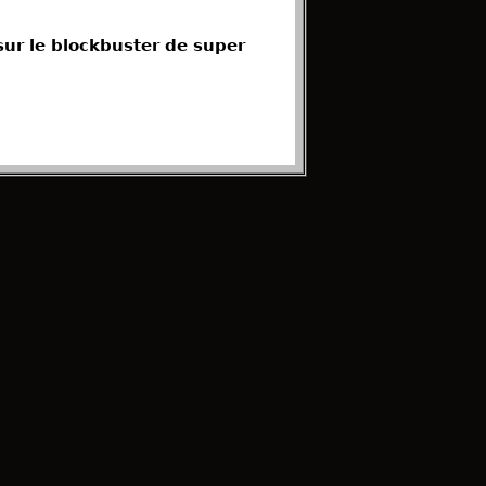
ur le blockbuster de super
 OST
l OST
 dream
fidentialite
pour plus