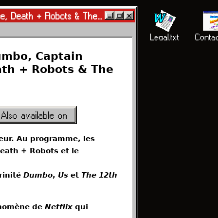
· Reviews · Deep dives · Interviews
t
#24 Spécial Ciné : Dumbo, Captain Marvel, Us, Love, Death + Robots & The 12th man
The Attic
Partners
Charter.txt
Legal.txt
Contac
umbo, Captain
ath + Robots & The
Also available on
neur. Au programme, les
eath + Robots et le
rinité
Dumbo
,
Us
et
The 12th
hénomène de
Netflix
qui