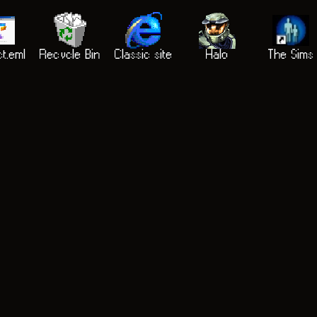
t.eml
Recycle Bin
Classic site
Halo
The Sims