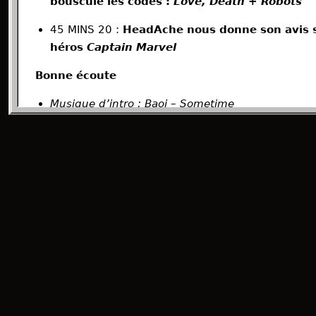
bouscule les codes :
Love, Death + Robots
45 MINS 20 :
HeadAche nous donne son avis s
héros
Captain Marvel
Bonne écoute
Musique d’intro : Baoj – Sometime
Musique critique Dumbo – Dumbo OST
Musique critique Us – Us OST
Musique critique Love Death and Robots – LD&R
Musique critique Captain Marvel – Captain Marve
Génériques de fin – Future James Life could be a
Date du tournage: 02/04/2019
Hébergé par Ausha. Visitez
ausha.co/politique-de-con
d'informations.