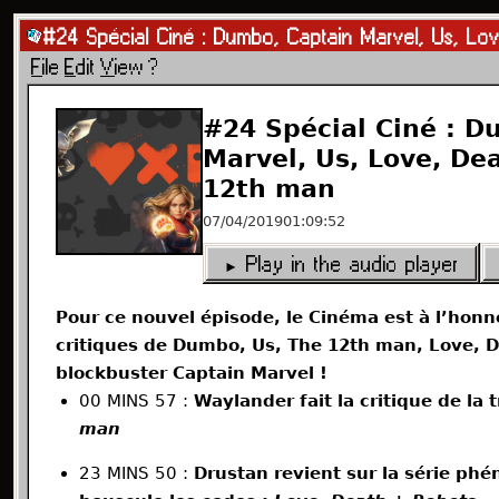
Les Darons du Game
Independent video game podcast 
Episodes
Editorial charter
Legal notice
RSS feed
Contac
© 2026 Les Darons du Game · All rights reserved
F
ile
E
dit
V
iew
?
Episodes
Audio player
My Listening
MSN
PC
Messenger
#24 Spécial Ciné : D
Marvel, Us, Love, De
12th man
07/04/2019
01:09:52
► Play in the audio player
Pour ce nouvel épisode, le Cinéma est à l’hon
critiques de Dumbo, Us, The 12th man, Love, D
blockbuster Captain Marvel !
00 MINS 57 :
Waylander fait la critique de la t
man
23 MINS 50 :
Drustan revient sur la série p