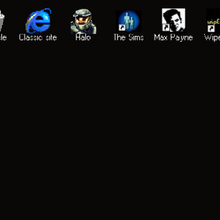
le
Classic site
Halo
The Sims
Max Payne
Wip