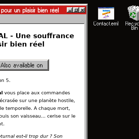
· Reviews · Deep dives · Interviews
t
ur un plaisir bien réel
Partners
Charter.txt
Legal.txt
Contact.eml
Recyc
er
Bin
L - Une souffrance
ir bien réel
Also available on
ion 5.
al
vous place aux commandes
écrasée sur une planète hostile,
le temporelle. A chaque mort,
is son vaisseau... cerise sur le
t.
turnal est-il trop dur ? Son