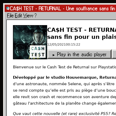
Les Darons du Game
Independent video game podcast 
Episodes
Editorial charter
Legal notice
RSS feed
Contac
CA$H TEST - RETURNAL - Une souffrance sans fin po
© 2026 Les Darons du Game · All rights reserved
F
ile
E
dit
V
iew
?
Episodes
Audio
Where to
My
MSN
player
listen
Computer
Messeng
CA$H TEST - RETURNA
sans fin pour un plais
12/05/2021
00:15:22
► Play in the audio player
Bienvenue sur le Cash Test de Returnal sur Playstat
Développé par le studio Housemarque, Return
d'une astronaute, nommée Selene, qui après s’être 
se rend compte qu’elle est pris au piège d’une bouc
elle revit son crash et recommence son aventure depu
gâteau l'architecture de la planête change égalemen
Que vaut cette nouvelle (et rare) exclusivité PS5? Re