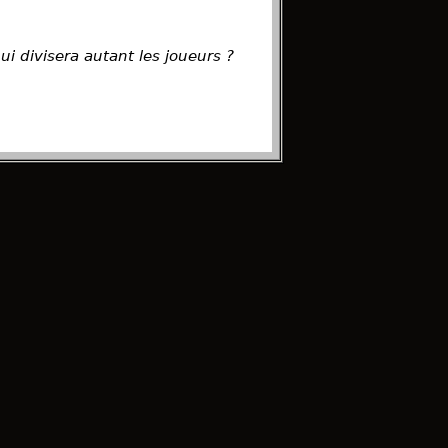
?
ui divisera autant les joueurs ?
te.... BonNe écOUte
fidentialite
pour plus