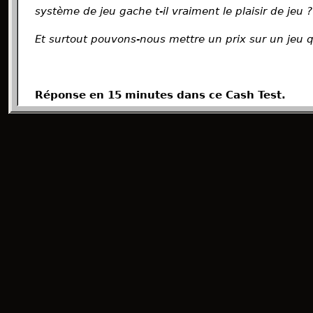
système de jeu gache t-il vraiment le plaisir de jeu 
Et surtout pouvons-nous mettre un prix sur un jeu q
Réponse en 15 minutes dans ce Cash Test.
Bonne écoute ... BoNne Ecoute ....bOnnE écou
Crédit :
- Returnal OST
Hébergé par Ausha. Visitez
ausha.co/politique-de-con
d'informations.