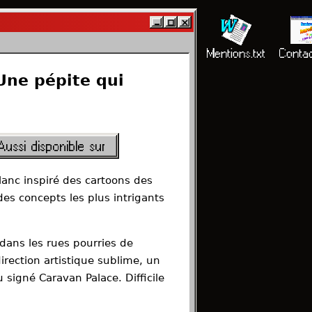
Tests · Dossiers · Interviews
ntact
e Grenier
Partenaires
Charte.txt
Mentions.txt
Contac
 Une pépite qui
Aussi disponible sur
lanc inspiré des cartoons des
des concepts les plus intrigants
dans les rues pourries de
direction artistique sublime, un
signé Caravan Palace. Difficile