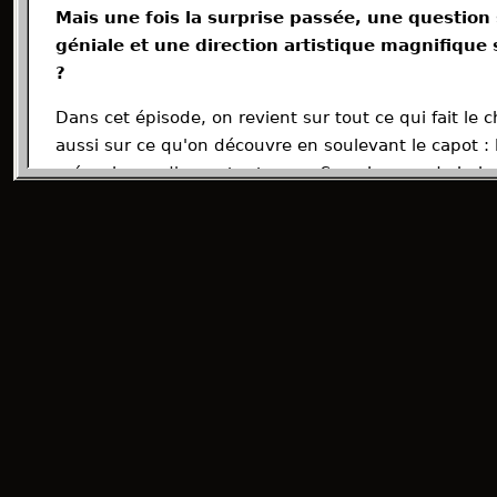
Mais une fois la surprise passée, une question
géniale et une direction artistique magnifique 
?
Dans cet épisode, on revient sur tout ce qui fait le 
aussi sur ce qu'on découvre en soulevant le capot : l
mécaniques d'un autre temps. Sans langue de bois
Alors, est-ce que Mouse P.I. For Hire mérite vot
retombe aussi vite qu'il a séduit ?
Réponse en moins de 10 min, bonne écoute 🎧
🎵 Crédits musicaux :Mouse: P.I. For Hire (Origina
composée par Patryk Scelina
#MOUSEPIForHire
← Episode plus recent