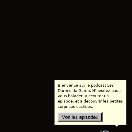
Bienvenue sur le podcast Les
Darons du Game. N'hesitez pas a
vous balader, a ecouter un
episode, et a decouvrir les petites
surprises cachees.
Voir les episodes