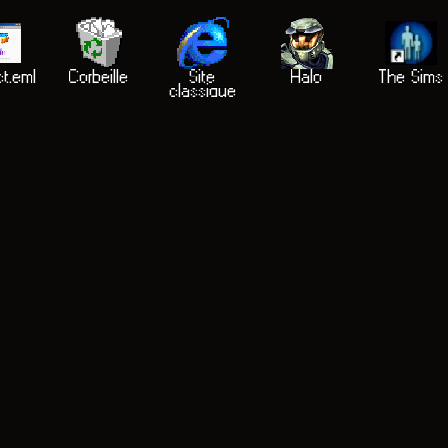
t.eml
Corbeille
Site
Halo
The Sims
classique