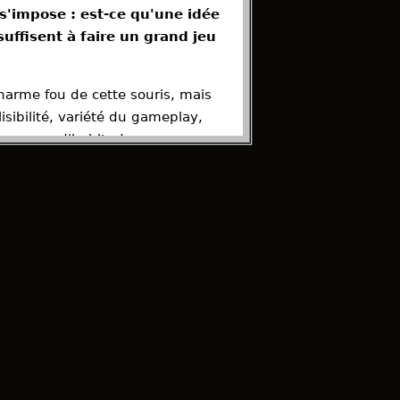
 s'impose : est-ce qu'une idée
suffisent à faire un grand jeu
charme fou de cette souris, mais
isibilité, variété du gameplay,
, comme d'habitude.
re temps, ou est-ce qu'il
l Game Soundtrack)Musique
Episode plus ancien →