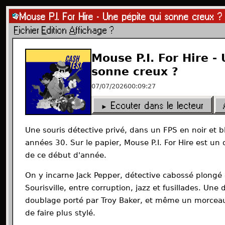
Les Darons du Game
Podcast jeu vidéo indépendant · 
Épisodes
Charte éditoriale
Mentions légales
Flux RSS
Co
Mouse P.I. For Hire - Une pépite qui sonne creux ?
© 2026 Les Darons du Game · Tous droits réservés
F
ichier
E
dition
A
ffichage
?
Episodes
Lecteur
Poste
MSN
L
audio
d'ecoute
Messenger
Mouse P.I. For Hire -
sonne creux ?
07/07/2026
00:09:27
► Ecouter dans le lecteur
Une souris détective privé, dans un FPS en noir et b
années 30. Sur le papier, Mouse P.I. For Hire est un 
de ce début d'année.
On y incarne Jack Pepper, détective cabossé plongé 
Sourisville, entre corruption, jazz et fusillades. Une 
doublage porté par Troy Baker, et même un morceau 
de faire plus stylé.