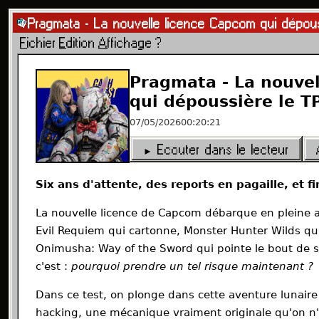
Les Darons du Game
Podcast jeu vidéo indépendant · 
Épisodes
Charte éditoriale
Mentions légales
Flux RSS
Co
Pragmata - La nouvelle licence Capcom qui dépous
© 2026 Les Darons du Game · Tous droits réservés
F
ichier
E
dition
A
ffichage
?
Episodes
Lecteur
Poste
MSN
L
audio
d'ecoute
Messenger
Pragmata - La nouve
qui dépoussière le T
07/05/2026
00:20:21
► Ecouter dans le lecteur
Six ans d'attente, des reports en pagaille, et 
La nouvelle licence de Capcom débarque en pleine an
Evil Requiem qui cartonne, Monster Hunter Wilds qu
Onimusha: Way of the Sword qui pointe le bout de so
c'est :
pourquoi prendre un tel risque maintenant ?
Dans ce test, on plonge dans cette aventure lunair
hacking, une mécanique vraiment originale qu'on n'a