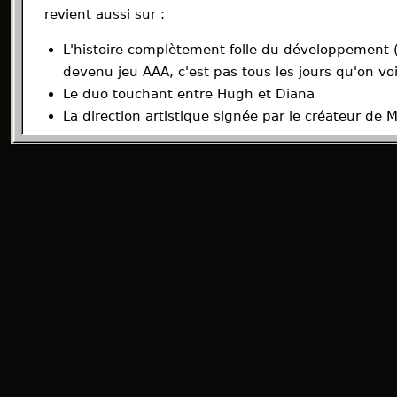
revient aussi sur :
L'histoire complètement folle du développement (
devenu jeu AAA, c'est pas tous les jours qu'on voi
Le duo touchant entre Hugh et Diana
La direction artistique signée par le créateur de 
Côté technique, on fait le point sur les versions
PS5
que oui, le jeu est sorti sur la nouvelle Nintendo, et 
Et surtout, on répond à LA question :
est-ce que ce
dans les annales, ou est-ce qu'elle va se faire 
Bonne écoute à tous 🎙️