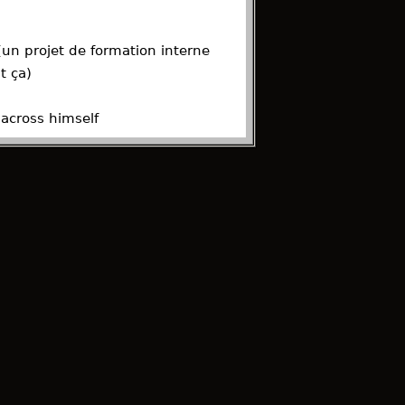
un projet de formation interne
t ça)
Macross himself
,
PS5 Pro
et
Switch 2
. Parce
il y a des choses à dire.
tte nouvelle licence va rester
oublier dans 6 mois ?