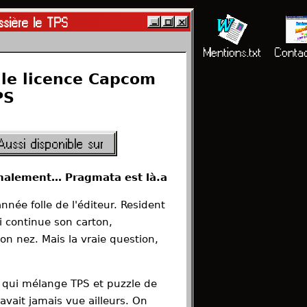
Tests · Dossiers · Interviews
ntact
sière le TPS
e Grenier
Partenaires
Charte.txt
Mentions.txt
Contac
lle licence Capcom
PS
Aussi disponible sur
finalement… Pragmata est là.a
née folle de l'éditeur. Resident
i continue son carton,
n nez. Mais la vraie question,
e qui mélange TPS et puzzle de
vait jamais vue ailleurs. On