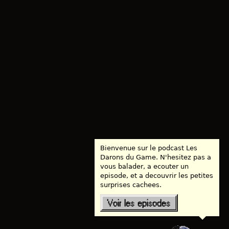
Bienvenue sur le podcast Les
Darons du Game. N'hesitez pas a
vous balader, a ecouter un
episode, et a decouvrir les petites
surprises cachees.
Voir les episodes