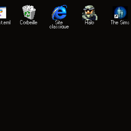
t.eml
Corbeille
Site
Halo
The Sims
classique